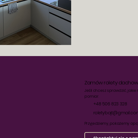
Zamów rolety dacho
Jeśli chcesz sprawdzić, jaki
pomiar.
+48 506 823 328
roletybajt@gmail.c
Przyjedziemy, pokażemy opcj