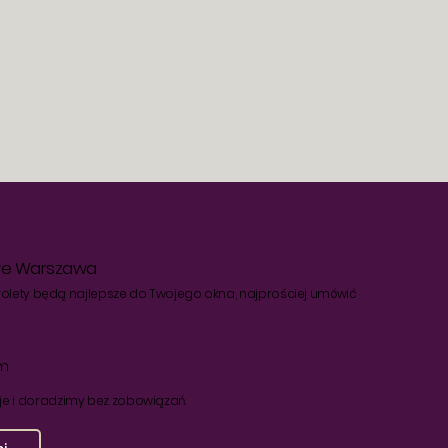
we Warszawa
e rolety będą najlepsze do Twojego okna, najprościej umówić
om
e i doradzimy bez zobowiązań.