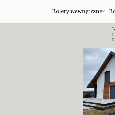
Rolety wewnętrzne
Ro
T
D
D