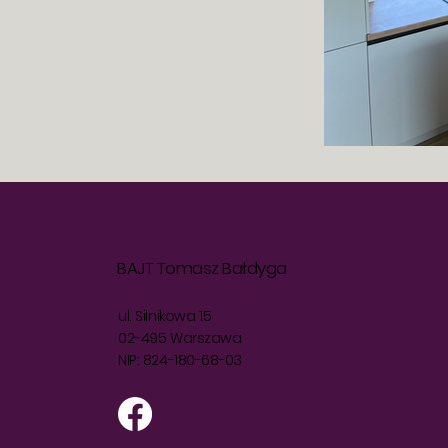
BAJT Tomasz Bałdyga
ul. Silnikowa 15
02-495 Warszawa
NIP: 824-180-68-03